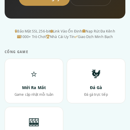
🔒
Bảo Mật SSL 256-bit
🌐
Link Vào Ổn Định
🏦
Nạp Rút Đa Kênh
🎰
1000+ Trò Chơi
🏆
Nhà Cái Uy Tín
✅
Giao Dịch Minh Bạch
CỔNG GAME
⭐
🐓
Mới Ra Mắt
Đá Gà
Game cập nhật mỗi tuần
Đá gà trực tiếp
🎰