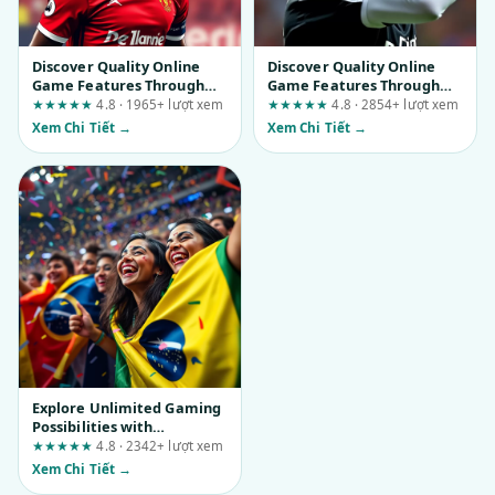
Discover Quality Online
Discover Quality Online
Game Features Through
Game Features Through
yhylc88.com: What Players
linzhiphoenix.io – A
★★★★★
4.8 · 1965+ lượt xem
★★★★★
4.8 · 2854+ lượt xem
Should Actually Look For
Balanced Review
Xem Chi Tiết →
Xem Chi Tiết →
Explore Unlimited Gaming
Possibilities with
cm88.dad: A Risk-First
★★★★★
4.8 · 2342+ lượt xem
Review
Xem Chi Tiết →