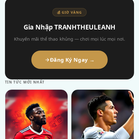
💰 GIỜ VÀNG
Gia Nhập TRANHTHEULEANH
Khuyến mãi thể thao khủng — chơi mọi lúc mọi nơi.
Đăng Ký Ngay →
TIN TỨC MỚI NHẤT