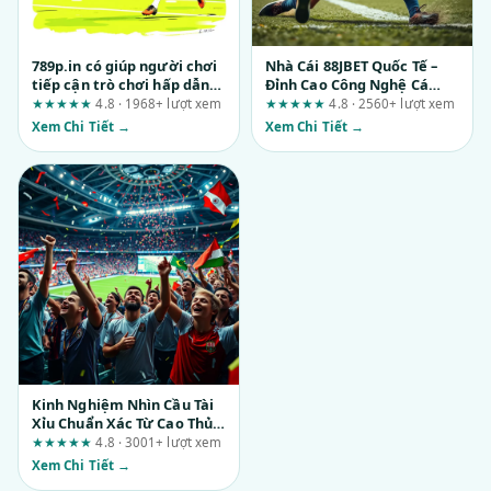
789p.in có giúp người chơi
Nhà Cái 88JBET Quốc Tế –
tiếp cận trò chơi hấp dẫn
Đỉnh Cao Công Nghệ Cá
một cách dễ dàng? Nhìn từ
Cược Trực Tuyến: Góc Nhìn
★★★★★
4.8 · 1968+ lượt xem
★★★★★
4.8 · 2560+ lượt xem
góc độ trải nghiệm người
Kiểm Soát Rủi Ro
Xem Chi Tiết →
Xem Chi Tiết →
dùng
Kinh Nghiệm Nhìn Cầu Tài
Xỉu Chuẩn Xác Từ Cao Thủ
NK88
★★★★★
4.8 · 3001+ lượt xem
Xem Chi Tiết →