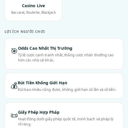
Casino Live
Baccarat, Roulette, Blackjack
LỢI ÍCH NGƯỜI CHƠI
Odds Cao Nhất Thị Trường
🎯
Tỷ lệ cược cạnh tranh nhất, thắng cược nhận thưởng cao
hơn các nhà cái khác.
Rút Tiền Không Giới Hạn
💰
Rút bao nhiêu cũng được, không giới hạn số lần và số tiền.
Giấy Phép Hợp Pháp
📜
Hoạt động dưới giấy phép quốc tế, minh bạch và pháp lý
rõ ràng.