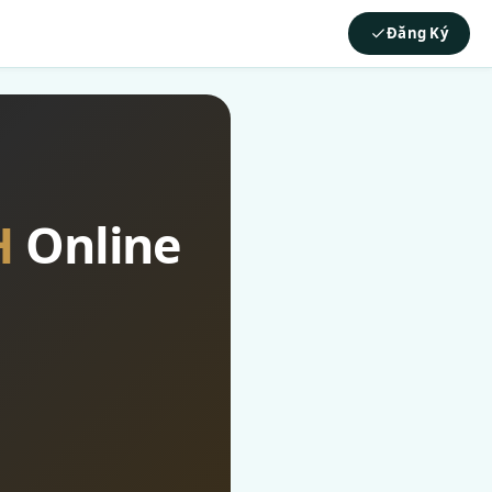
Đăng Ký
H
Online