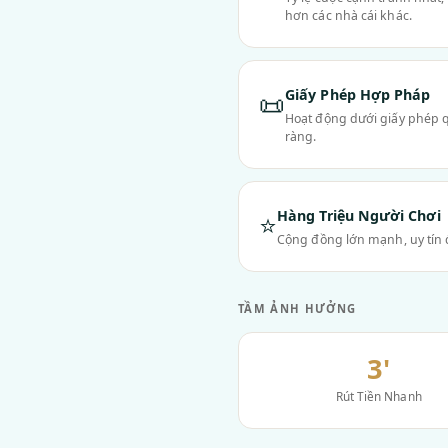
hơn các nhà cái khác.
Giấy Phép Hợp Pháp
📜
Hoạt động dưới giấy phép q
ràng.
Hàng Triệu Người Chơi
⭐
Cộng đồng lớn mạnh, uy tín
TẦM ẢNH HƯỞNG
3'
Rút Tiền Nhanh