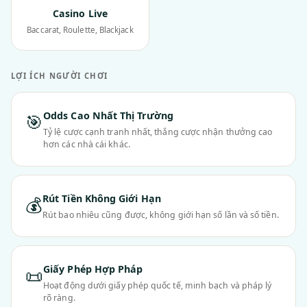
Casino Live
Baccarat, Roulette, Blackjack
LỢI ÍCH NGƯỜI CHƠI
Odds Cao Nhất Thị Trường
🎯
Tỷ lệ cược cạnh tranh nhất, thắng cược nhận thưởng cao
hơn các nhà cái khác.
Rút Tiền Không Giới Hạn
💰
Rút bao nhiêu cũng được, không giới hạn số lần và số tiền.
Giấy Phép Hợp Pháp
📜
Hoạt động dưới giấy phép quốc tế, minh bạch và pháp lý
rõ ràng.