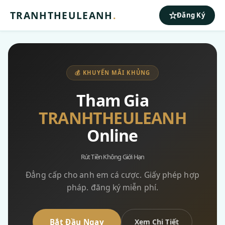
TRANHTHEULEANH
.
Đăng Ký
💰 KHUYẾN MÃI KHỦNG
Tham Gia
TRANHTHEULEANH
Online
Rút Tiền Không Giới Hạn
Đẳng cấp cho anh em cá cược. Giấy phép hợp
pháp. đăng ký miễn phí.
Bắt Đầu Ngay
Xem Chi Tiết