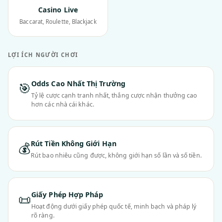
Casino Live
Baccarat, Roulette, Blackjack
LỢI ÍCH NGƯỜI CHƠI
Odds Cao Nhất Thị Trường
🎯
Tỷ lệ cược cạnh tranh nhất, thắng cược nhận thưởng cao
hơn các nhà cái khác.
Rút Tiền Không Giới Hạn
💰
Rút bao nhiêu cũng được, không giới hạn số lần và số tiền.
Giấy Phép Hợp Pháp
📜
Hoạt động dưới giấy phép quốc tế, minh bạch và pháp lý
rõ ràng.