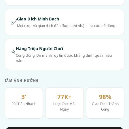
Giao Dịch Minh Bạch
✅
Mọi cược và giao dịch đều được ghi nhận, tra cứu dễ dàng.
Hàng Triệu Người Chơi
⭐
Cộng đồng lớn mạnh, uy tín được khẳng định qua nhiều
năm.
TẦM ẢNH HƯỞNG
3'
77K+
98%
Rút Tiền Nhanh
Lượt Chơi Mỗi
Giao Dịch Thành
Ngày
Công