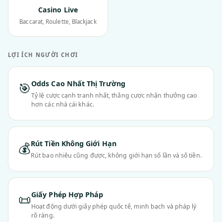
Casino Live
Baccarat, Roulette, Blackjack
LỢI ÍCH NGƯỜI CHƠI
Odds Cao Nhất Thị Trường
🎯
Tỷ lệ cược cạnh tranh nhất, thắng cược nhận thưởng cao
hơn các nhà cái khác.
Rút Tiền Không Giới Hạn
💰
Rút bao nhiêu cũng được, không giới hạn số lần và số tiền.
Giấy Phép Hợp Pháp
📜
Hoạt động dưới giấy phép quốc tế, minh bạch và pháp lý
rõ ràng.