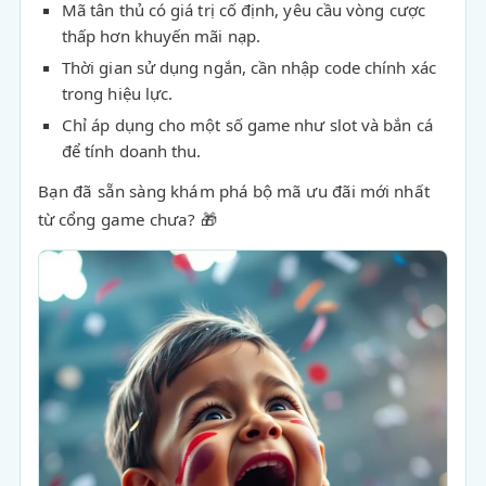
Mã tân thủ có giá trị cố định, yêu cầu vòng cược
thấp hơn khuyến mãi nạp.
Thời gian sử dụng ngắn, cần nhập code chính xác
trong hiệu lực.
Chỉ áp dụng cho một số game như slot và bắn cá
để tính doanh thu.
Bạn đã sẵn sàng khám phá bộ mã ưu đãi mới nhất
từ cổng game chưa? 🎁