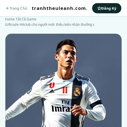
tranhtheuleanh.com
.
Trang Chủ
Đăng Ký
Home
›
Tất Cả Game
›
Giftcode Hitclub cho người mới: Điều kiện nhận thưởng c