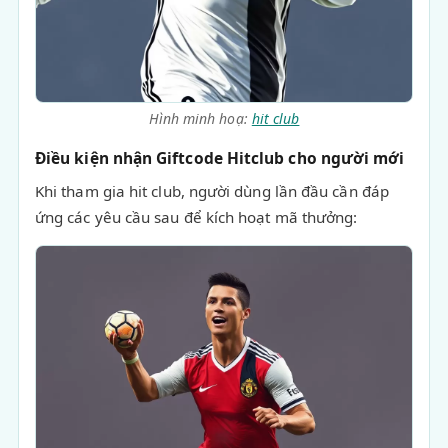
Hình minh hoạ:
hit club
Điều kiện nhận Giftcode Hitclub cho người mới
Khi tham gia hit club, người dùng lần đầu cần đáp
ứng các yêu cầu sau để kích hoạt mã thưởng: