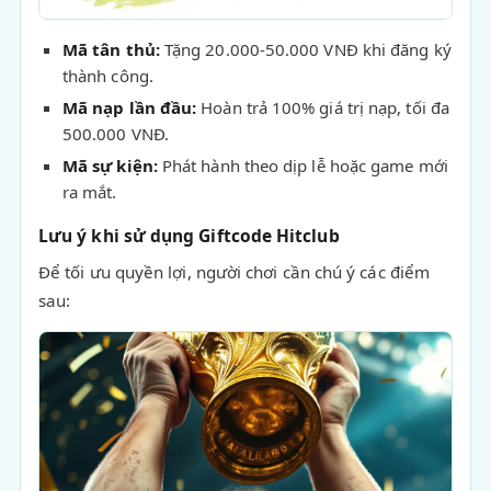
Mã tân thủ:
Tặng 20.000-50.000 VNĐ khi đăng ký
thành công.
Mã nạp lần đầu:
Hoàn trả 100% giá trị nạp, tối đa
500.000 VNĐ.
Mã sự kiện:
Phát hành theo dịp lễ hoặc game mới
ra mắt.
Lưu ý khi sử dụng Giftcode Hitclub
Để tối ưu quyền lợi, người chơi cần chú ý các điểm
sau: