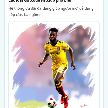
Các loại Giftcode Hitclub phổ biến
Hệ thống ưu đãi đa dạng giúp người mới dễ dàng
tiếp cận, bao gồm: