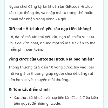
Người chơi đăng ký tài khoản tại Giftcode Hitclub,
xác thực thông tin, và nhập mã từ trang chủ hoặc
email xác nhận trong vòng 24 giờ.
Giftcode Hitclub có yêu cầu nạp tiền không?
Có, đa số mã tân thủ yêu cầu nạp tối thiểu 50.000
VNĐ để kích hoạt, nhưng một số mã sự kiện có thể
miễn phí hoàn toàn.
Vòng cược của Giftcode Hitclub là bao nhiêu?
Thông thường từ 5 đến 10 vòng cược, tùy vào loại
mã và giá trị thưởng, giúp người chơi dễ dàng rút
tiền hơn so với khuyến mãi thường.
📝 Tóm tắt điểm chính
Xác thực tài khoản và nạp tiền lần đầu là điều kiện
tiên quyết để nhận giftcode.