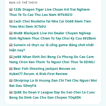
BẠN CÓ THỂ THÍCH
🎰
123b Dragon Tiger Live Chuan Hd Trai Nghiem
Thuc Te Tu Cao Thu Lau Nam MTkMZO
🎰
Cach Choi Roulette Tai Nha Cai On68 Kiem Tien
Trieu Moi Dem 3CTs0U
🎰
Mu88 Blackjack Live Voi Dealer Chuyen Nghiep
Kinh Nghiem Thuc Chien Tu Tay Choi Ky Cuu 69ZBxm
🎰
Sunwin có thực sự là cổng game đáng chơi nhất
hiện nay?
🎰
Jw88 Nhan Dinh Doi Bong Co Phong Do Cao Cam
Nang Chon Keo Thom Tu Nguoi Choi Thuc Te 0ZiMLi
🎰
Best Fish Shooting Jackpot Bosses on
Kubet77.forum: A Risk-First Review
🎰
Okviptop La Gi Huong Dan Chi Tiet Cho Nguoi Moi
Bat Dau 5DwyFA
🎰
Qs88 Du Doan V League Day Du San Choi Ca Cuoc
Bong Da Dinh Cao Cho Dan Chuyen TOqKIN