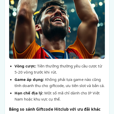
Vòng cược:
Tiền thưởng thường yêu cầu cược từ
5-20 vòng trước khi rút.
Game áp dụng:
Không phải tựa game nào cũng
tính doanh thu cho giftcode, ưu tiên slot và bắn cá.
Hạn chế địa lý:
Một số mã chỉ dành cho IP Việt
Nam hoặc khu vực cụ thể.
Bảng so sánh Giftcode Hitclub với ưu đãi khác