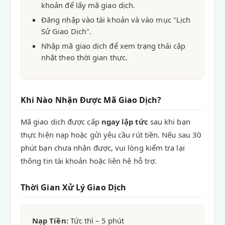
khoản để lấy mã giao dịch.
Đăng nhập vào tài khoản và vào mục "Lịch
Sử Giao Dịch".
Nhập mã giao dịch để xem trạng thái cập
nhật theo thời gian thực.
Khi Nào Nhận Được Mã Giao Dịch?
Mã giao dịch được cấp
ngay lập tức
sau khi bạn
thực hiện nạp hoặc gửi yêu cầu rút tiền. Nếu sau 30
phút bạn chưa nhận được, vui lòng kiểm tra lại
thông tin tài khoản hoặc liên hệ hỗ trợ.
Thời Gian Xử Lý Giao Dịch
Nạp Tiền:
Tức thì – 5 phút