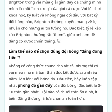
Brighton trong vài mùa giải gần đây đã chứng minh
mình là một "con cưng" của giới cá cược. Với lối chơi
khoa học, kỷ luật và không ngại đối đầu với bất kỳ
đội bóng nào, Brighton thường xuyên mang về lợi
nhuận cho những ai tin tưởng họ. Đặc biệt, tỷ lệ kèo
của Brighton thường rất "thơm", giúp anh em dễ
dàng có được chiến thắng. 🚀
Làm thế nào để chọn đúng đội bóng "đáng đồng
tiền"?
Không có công thức chung cho tất cả, nhưng tôi có
vài mẹo nhỏ mà bản thân đúc kết được sau nhiều
năm "lăn lộn" với bóng đá. Đầu tiên, hãy luôn cập
nhật
phong độ gần đây
của đội bóng, đặc biệt là 5-
10 trận gần nhất. Đội nào có chuỗi trận ổn định, ít
biến động thường là lựa chọn an toàn hơn.