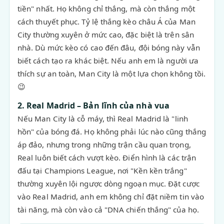
tiền" nhất. Họ không chỉ thắng, mà còn thắng một
cách thuyết phục. Tỷ lệ thắng kèo châu Á của Man
City thường xuyên ở mức cao, đặc biệt là trên sân
nhà. Dù mức kèo có cao đến đâu, đội bóng này vẫn
biết cách tạo ra khác biệt. Nếu anh em là người ưa
thích sự an toàn, Man City là một lựa chọn không tồi.
😉
2. Real Madrid – Bản lĩnh của nhà vua
Nếu Man City là cỗ máy, thì Real Madrid là "linh
hồn" của bóng đá. Họ không phải lúc nào cũng thắng
áp đảo, nhưng trong những trận cầu quan trọng,
Real luôn biết cách vượt kèo. Điển hình là các trận
đấu tại Champions League, nơi "Kền kền trắng"
thường xuyên lội ngược dòng ngoạn mục. Đặt cược
vào Real Madrid, anh em không chỉ đặt niềm tin vào
tài năng, mà còn vào cả "DNA chiến thắng" của họ.