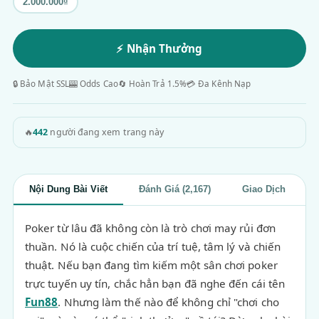
2.000.000₫
⚡ Nhận Thưởng
🔒 Bảo Mật SSL
🎰 Odds Cao
🔄 Hoàn Trả 1.5%
💳 Đa Kênh Nạp
🔥
442
người đang xem trang này
Nội Dung Bài Viết
Đánh Giá (2,167)
Giao Dịch
Poker từ lâu đã không còn là trò chơi may rủi đơn
thuần. Nó là cuộc chiến của trí tuệ, tâm lý và chiến
thuật. Nếu bạn đang tìm kiếm một sân chơi poker
trực tuyến uy tín, chắc hẳn bạn đã nghe đến cái tên
Fun88
. Nhưng làm thế nào để không chỉ "chơi cho