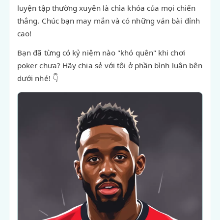
luyện tập thường xuyên là chìa khóa của mọi chiến
thắng. Chúc bạn may mắn và có những ván bài đỉnh
cao!
Bạn đã từng có kỷ niệm nào "khó quên" khi chơi
poker chưa? Hãy chia sẻ với tôi ở phần bình luận bên
dưới nhé! 👇