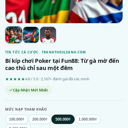
TIN TỨC CÁ CƯỢC · TRANHTHEULEANH.COM
Bí kíp chơi Poker tại Fun88: Từ gà mờ đến
cao thủ chỉ sau một đêm
★★★★★
4.8 / 5.0 · 2,167+ đánh giá đã xác minh
Cập Nhật Mới Nhất
MỨC NẠP THAM KHẢO
100.000₫
200.000₫
500.000₫
1.000.000₫