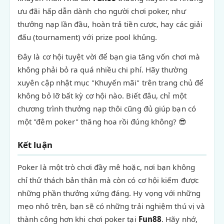
ưu đãi hấp dẫn dành cho người chơi poker, như
thưởng nạp lần đầu, hoàn trả tiền cược, hay các giải
đấu (tournament) với prize pool khủng.
Đây là cơ hội tuyệt vời để bạn gia tăng vốn chơi mà
không phải bỏ ra quá nhiều chi phí. Hãy thường
xuyên cập nhật mục "Khuyến mãi" trên trang chủ để
không bỏ lỡ bất kỳ cơ hội nào. Biết đâu, chỉ một
chương trình thưởng nạp thôi cũng đủ giúp bạn có
một "đêm poker" thăng hoa rồi đúng không? 😎
Kết luận
Poker là một trò chơi đầy mê hoặc, nơi bạn không
chỉ thử thách bản thân mà còn có cơ hội kiếm được
những phần thưởng xứng đáng. Hy vọng với những
mẹo nhỏ trên, bạn sẽ có những trải nghiệm thú vị và
thành công hơn khi chơi poker tại
Fun88
. Hãy nhớ,