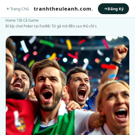
tranhtheuleanh.com
.
Trang Chủ
Đăng Ký
Home
›
Tất Cả Game
›
Bí kíp chơi Poker tại Fun88: Từ gà mờ đến cao thủ chỉ s