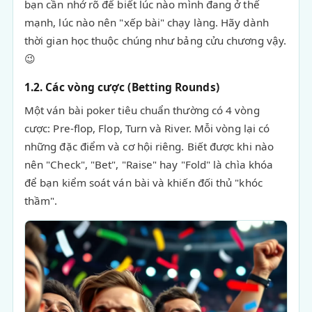
bạn cần nhớ rõ để biết lúc nào mình đang ở thế
mạnh, lúc nào nên "xếp bài" chạy làng. Hãy dành
thời gian học thuộc chúng như bảng cửu chương vậy.
😉
1.2. Các vòng cược (Betting Rounds)
Một ván bài poker tiêu chuẩn thường có 4 vòng
cược: Pre-flop, Flop, Turn và River. Mỗi vòng lại có
những đặc điểm và cơ hội riêng. Biết được khi nào
nên "Check", "Bet", "Raise" hay "Fold" là chìa khóa
để bạn kiểm soát ván bài và khiến đối thủ "khóc
thầm".