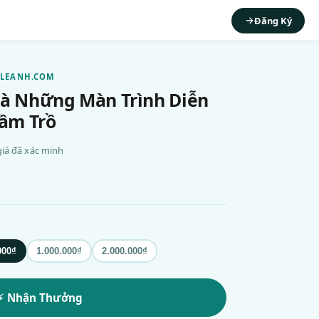
Đăng Ký
ULEANH.COM
Và Những Màn Trình Diễn
rầm Trồ
 giá đã xác minh
000₫
1.000.000₫
2.000.000₫
⚡ Nhận Thưởng