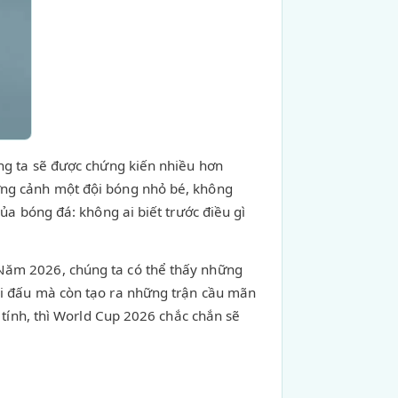
úng ta sẽ được chứng kiến nhiều hơn
ượng cảnh một đội bóng nhỏ bé, không
ủa bóng đá: không ai biết trước điều gì
 Năm 2026, chúng ta có thể thấy những
ải đấu mà còn tạo ra những trận cầu mãn
h tính, thì World Cup 2026 chắc chắn sẽ