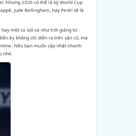
r. Nhưng 2026 có thể là kỳ World Cup
bappé, Jude Bellingham, hay Pedri sẽ là
ay một cú sút xa như trời giáng từ
iễn ấy không chỉ diễn ra trên sân cỏ, mà
n online. Nếu bạn muốn cập nhật nhanh
o nhé.