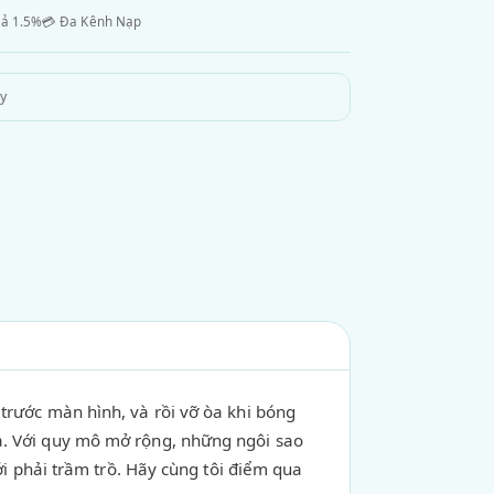
rả 1.5%
💳 Đa Kênh Nạp
y
trước màn hình, và rồi vỡ òa khi bóng
a. Với quy mô mở rộng, những ngôi sao
ới phải trầm trồ. Hãy cùng tôi điểm qua