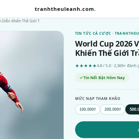
tranhtheuleanh.com
.
 Diễn Khiến Thế Giới T
TIN TỨC CÁ CƯỢC · TRANHTHE
World Cup 2026 
Khiến Thế Giới T
★★★★★
4.8 / 5.0 · 2,369+ đánh
Tin Nổi Bật Hôm Nay
MỨC NẠP THAM KHẢO
100.000₫
200.000₫
500.