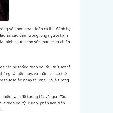
 bóng yếu hơn hoàn toàn có thể đánh bại
i dấu ấn sâu đậm trong lòng người hâm
h là minh chứng cho sức mạnh của chiến
n các hệ thống theo dõi cầu thủ, tất cả
ững cải tiến này, và thậm chí có thể
 thực tế ảo ngay tại nhà. Đó là tương
hiều cách để tương tác với giải đấu.
à theo dõi tỷ lệ kèo, phân tích trận
ế.