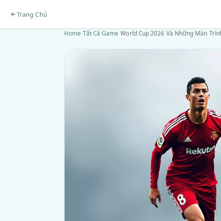
Trang Chủ
Home
›
Tất Cả Game
›
World Cup 2026 Và Những Màn Trình