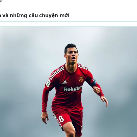

n và những câu chuyện mới