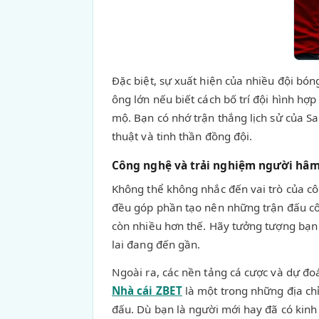
Đặc biệt, sự xuất hiện của nhiều đội bó
ông lớn nếu biết cách bố trí đội hình h
mộ. Bạn có nhớ trận thắng lịch sử của 
thuật và tinh thần đồng đội.
Công nghệ và trải nghiệm người hâ
Không thể không nhắc đến vai trò của côn
đều góp phần tạo nên những trận đấu côn
còn nhiều hơn thế. Hãy tưởng tượng bạn
lai đang đến gần.
Ngoài ra, các nền tảng cá cược và dự đo
Nhà cái ZBET
là một trong những địa chỉ
đấu. Dù bạn là người mới hay đã có kinh 