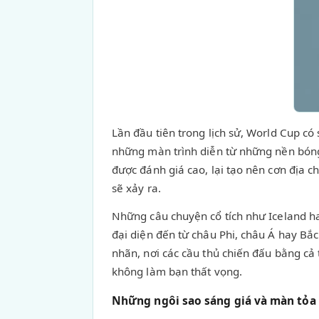
Lần đầu tiên trong lịch sử, World Cup c
những màn trình diễn từ những nền bóng
được đánh giá cao, lại tạo nên cơn địa c
sẽ xảy ra.
Những câu chuyện cổ tích như Iceland h
đại diện đến từ châu Phi, châu Á hay Bắ
nhãn, nơi các cầu thủ chiến đấu bằng cả 
không làm bạn thất vọng.
Những ngôi sao sáng giá và màn tỏa