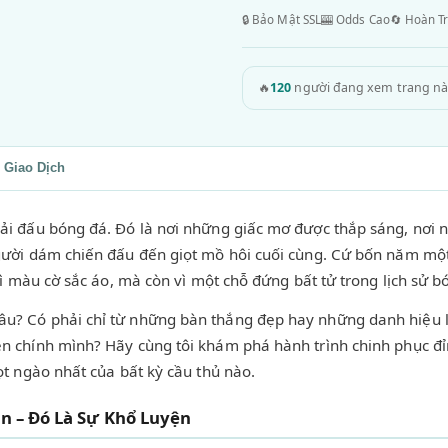
🔒 Bảo Mật SSL
🎰 Odds Cao
🔄 Hoàn T
🔥
120
người đang xem trang nà
Giao Dịch
ải đấu bóng đá. Đó là nơi những giấc mơ được thắp sáng, nơi n
gười dám chiến đấu đến giọt mồ hôi cuối cùng. Cứ bốn năm một 
vì màu cờ sắc áo, mà còn vì một chỗ đứng bất tử trong lịch sử bó
u? Có phải chỉ từ những bàn thắng đẹp hay những danh hiệu lấ
n chính mình? Hãy cùng tôi khám phá hành trình chinh phục đỉn
ọt ngào nhất của bất kỳ cầu thủ nào.
 – Đó Là Sự Khổ Luyện