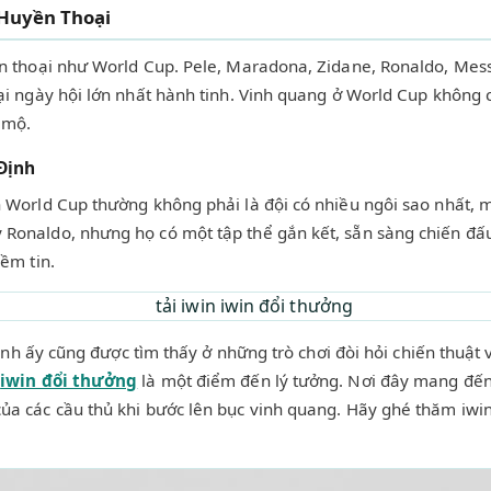
Huyền Thoại
n thoại như World Cup. Pele, Maradona, Zidane, Ronaldo, Messi
i ngày hội lớn nhất hành tinh. Vinh quang ở World Cup không c
 mộ.
Định
 World Cup thường không phải là đội có nhiều ngôi sao nhất, 
onaldo, nhưng họ có một tập thể gắn kết, sẵn sàng chiến đấu v
ềm tin.
 binh ấy cũng được tìm thấy ở những trò chơi đòi hỏi chiến thu
,
iwin đổi thưởng
là một điểm đến lý tưởng. Nơi đây mang đến
a các cầu thủ khi bước lên bục vinh quang. Hãy ghé thăm iwin 