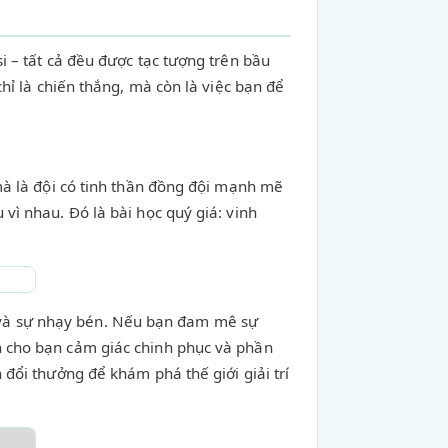
 – tất cả đều được tạc tượng trên bầu
hỉ là chiến thắng, mà còn là việc bạn để
mà là đội có tinh thần đồng đội mạnh mẽ
ì nhau. Đó là bài học quý giá: vinh
ật và sự nhạy bén. Nếu bạn đam mê sự
 cho bạn cảm giác chinh phục và phần
đổi thưởng để khám phá thế giới giải trí