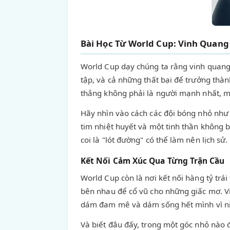
Bài Học Từ World Cup: Vinh Quang
World Cup dạy chúng ta rằng vinh quang 
tập, và cả những thất bại để trưởng th
thắng không phải là người mạnh nhất, mà
Hãy nhìn vào cách các đội bóng nhỏ như 
tim nhiệt huyết và một tinh thần không b
coi là "lót đường" có thể làm nên lịch sử.
Kết Nối Cảm Xúc Qua Từng Trận Cầu
World Cup còn là nơi kết nối hàng tỷ trá
bên nhau để cổ vũ cho những giấc mơ. V
dám đam mê và dám sống hết mình vì n
Và biết đâu đấy, trong một góc nhỏ nào 