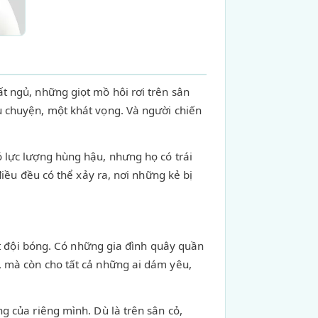
t ngủ, những giọt mồ hôi rơi trên sân
u chuyện, một khát vọng. Và người chiến
 lực lượng hùng hậu, nhưng họ có trái
iều đều có thể xảy ra, nơi những kẻ bị
ột đội bóng. Có những gia đình quây quần
, mà còn cho tất cả những ai dám yêu,
g của riêng mình. Dù là trên sân cỏ,