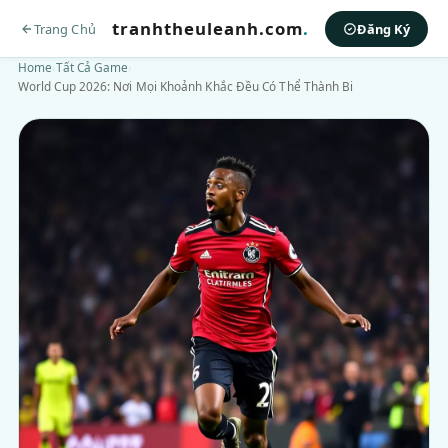
tranhtheuleanh.com
.
Trang Chủ
Đăng Ký
Home
›
Tất Cả Game
›
World Cup 2026: Nơi Mọi Khoảnh Khắc Đều Có Thể Thành Bi