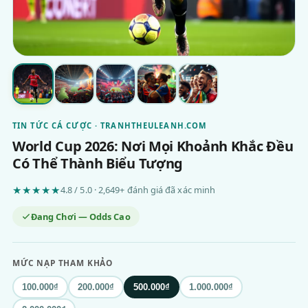
TIN TỨC CÁ CƯỢC · TRANHTHEULEANH.COM
World Cup 2026: Nơi Mọi Khoảnh Khắc Đều
Có Thể Thành Biểu Tượng
★★★★★
4.8 / 5.0 · 2,649+ đánh giá đã xác minh
Đang Chơi — Odds Cao
MỨC NẠP THAM KHẢO
100.000₫
200.000₫
500.000₫
1.000.000₫