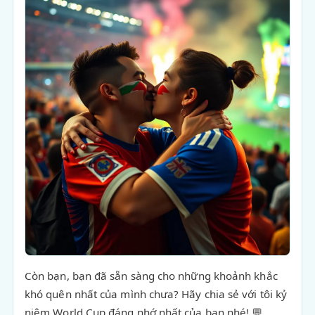
Còn bạn, bạn đã sẵn sàng cho những khoảnh khắc
khó quên nhất của mình chưa? Hãy chia sẻ với tôi kỷ
niệm World Cup đáng nhớ nhất của bạn nhé! 💬