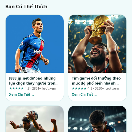
Bạn Có Thể Thích
J888.jp.net dự báo những
Tìm game đổi thưởng theo
lựa chọn thay người trong
mức độ phổ biến nhanh
giai đoạn quyết định
hơn trên five88v1.com: 3
★★★★★
4.8 · 2831+ lượt xem
★★★★★
4.8 · 3230+ lượt xem
phát hiện quan trọng
Xem Chi Tiết →
Xem Chi Tiết →