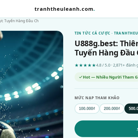
tranhtheuleanh.com
.
rực Tuyến Hàng Đầu Ch
TIN TỨC CÁ CƯỢC · TRANHTHE
U888g.best: Thiê
Tuyến Hàng Đầu 
★★★★★
4.8 / 5.0 · 2,871+ đánh
Hot — Nhiều Người Tham G
MỨC NẠP THAM KHẢO
100.000₫
200.000₫
500.