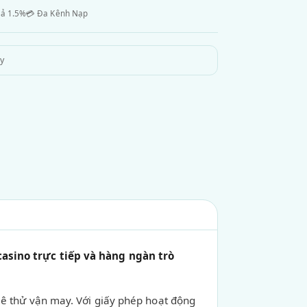
rả 1.5%
💳 Đa Kênh Nạp
y
casino trực tiếp và hàng ngàn trò
mê thử vận may. Với giấy phép hoạt động