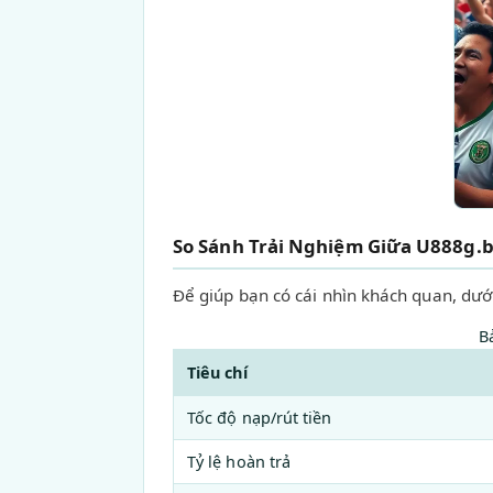
So Sánh Trải Nghiệm Giữa U888g.b
Để giúp bạn có cái nhìn khách quan, dư
B
Tiêu chí
Tốc độ nạp/rút tiền
Tỷ lệ hoàn trả