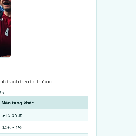
nh tranh trên thị trường:
ến
Nền tảng khác
5-15 phút
0.5% - 1%