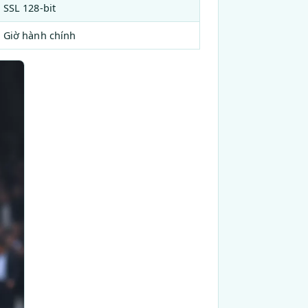
SSL 128-bit
Giờ hành chính