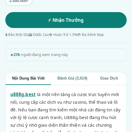
2.000.000₫
⚡ Nhận Thưởng
🔒 Bảo Mật SSL
🎰 Odds Cao
🔄 Hoàn Trả 1.5%
💳 Đa Kênh Nạp
🔥
276
người đang xem trang này
Nội Dung Bài Viết
Đánh Giá (3,014)
Giao Dịch
u888g.best
là một nền tảng cá cược trực tuyến mới
nổi, cung cấp các dịch vụ như casino, thể thao và lô
đề. Nếu bạn đang tìm kiếm một nhà cái đáng tin cậy
với tỷ lệ cược cạnh tranh, U888g.best đang thu hút
sự chú ý nhờ giao diện thân thiện và các chương