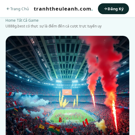
tranhtheuleanh.com
.
Trang Chủ
Đăng Ký
Home
›
Tất Cả Game
›
U888g.best có thực sự là điểm đến cá cược trực tuyến uy