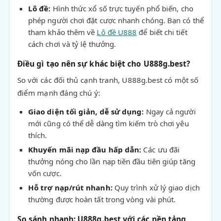
Lô đề:
Hình thức xổ số trực tuyến phổ biến, cho
phép người chơi đặt cược nhanh chóng. Bạn có thể
tham khảo thêm về
Lô đề U888
để biết chi tiết
cách chơi và tỷ lệ thưởng.
Điều gì tạo nên sự khác biệt cho U888g.best?
So với các đối thủ cạnh tranh, U888g.best có một số
điểm mạnh đáng chú ý:
Giao diện tối giản, dễ sử dụng:
Ngay cả người
mới cũng có thể dễ dàng tìm kiếm trò chơi yêu
thích.
Khuyến mãi nạp đầu hấp dẫn:
Các ưu đãi
thưởng nóng cho lần nạp tiền đầu tiên giúp tăng
vốn cược.
Hỗ trợ nạp/rút nhanh:
Quy trình xử lý giao dịch
thường được hoàn tất trong vòng vài phút.
So sánh nhanh: U888g.best với các nền tảng