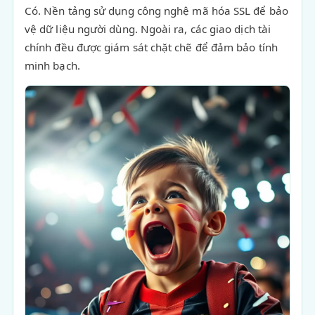
Có. Nền tảng sử dụng công nghệ mã hóa SSL để bảo
vệ dữ liệu người dùng. Ngoài ra, các giao dịch tài
chính đều được giám sát chặt chẽ để đảm bảo tính
minh bạch.