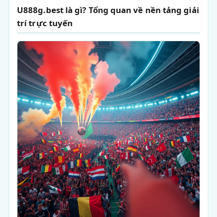
U888g.best là gì? Tổng quan về nền tảng giải
trí trực tuyến