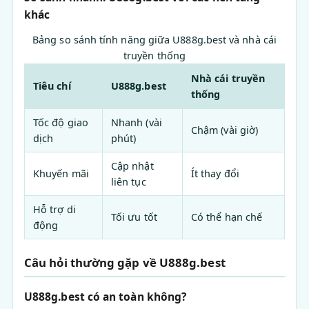
khác
Bảng so sánh tính năng giữa U888g.best và nhà cái
truyền thống
Nhà cái truyền
Tiêu chí
U888g.best
thống
Tốc độ giao
Nhanh (vài
Chậm (vài giờ)
dịch
phút)
Cập nhật
Khuyến mãi
Ít thay đổi
liên tục
Hỗ trợ di
Tối ưu tốt
Có thể hạn chế
động
Câu hỏi thường gặp về U888g.best
U888g.best có an toàn không?