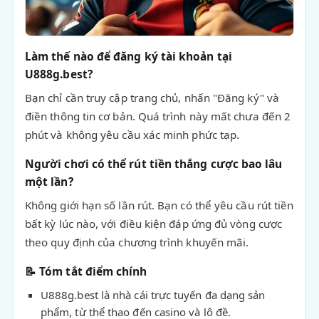
Làm thế nào để đăng ký tài khoản tại
U888g.best?
Bạn chỉ cần truy cập trang chủ, nhấn "Đăng ký" và
điền thông tin cơ bản. Quá trình này mất chưa đến 2
phút và không yêu cầu xác minh phức tạp.
Người chơi có thể rút tiền thắng cược bao lâu
một lần?
Không giới hạn số lần rút. Bạn có thể yêu cầu rút tiền
bất kỳ lúc nào, với điều kiện đáp ứng đủ vòng cược
theo quy định của chương trình khuyến mãi.
📝 Tóm tắt điểm chính
U888g.best là nhà cái trực tuyến đa dạng sản
phẩm, từ thể thao đến casino và lô đề.