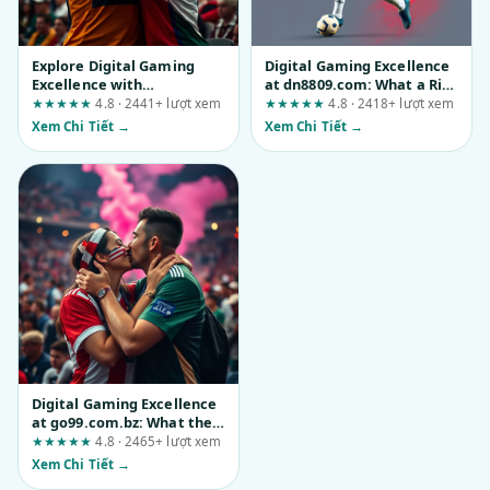
Explore Digital Gaming
Digital Gaming Excellence
Excellence with
at dn8809.com: What a Risk
uu88pai.com: What Players
Advisor Actually Looks For
★★★★★
4.8 · 2441+ lượt xem
★★★★★
4.8 · 2418+ lượt xem
Should Verify First
Xem Chi Tiết →
Xem Chi Tiết →
Digital Gaming Excellence
at go99.com.bz: What the
Ads Don't Tell You
★★★★★
4.8 · 2465+ lượt xem
Xem Chi Tiết →