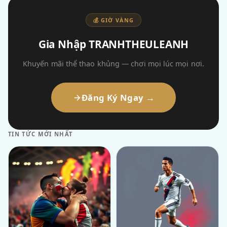
💰 GIỜ VÀNG
Gia Nhập TRANHTHEULEANH
Khuyến mãi thể thao khủng — chơi mọi lúc mọi nơi.
Đăng Ký Ngay →
TIN TỨC MỚI NHẤT