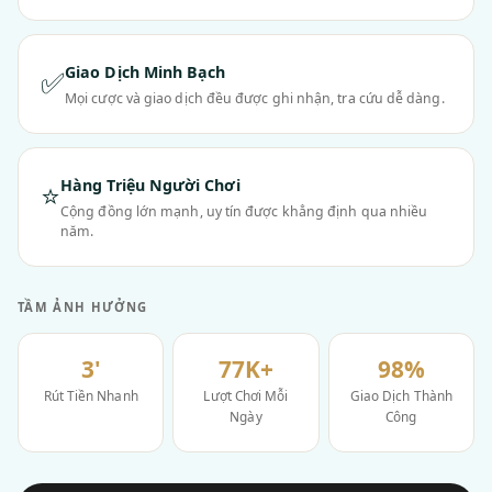
Giao Dịch Minh Bạch
✅
Mọi cược và giao dịch đều được ghi nhận, tra cứu dễ dàng.
Hàng Triệu Người Chơi
⭐
Cộng đồng lớn mạnh, uy tín được khẳng định qua nhiều
năm.
TẦM ẢNH HƯỞNG
3'
77K+
98%
Rút Tiền Nhanh
Lượt Chơi Mỗi
Giao Dịch Thành
Ngày
Công