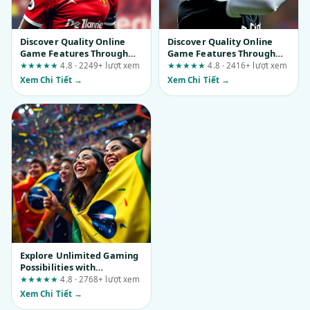
Discover Quality Online
Discover Quality Online
Game Features Through
Game Features Through
yhylc88.com: What Players
linzhiphoenix.io – A
★★★★★
4.8 · 2249+ lượt xem
★★★★★
4.8 · 2416+ lượt xem
Should Actually Look For
Balanced Review
Xem Chi Tiết →
Xem Chi Tiết →
Explore Unlimited Gaming
Possibilities with
cm88.dad: A Risk-First
★★★★★
4.8 · 2768+ lượt xem
Review
Xem Chi Tiết →