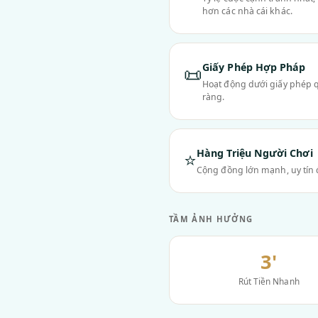
hơn các nhà cái khác.
Giấy Phép Hợp Pháp
📜
Hoạt động dưới giấy phép q
ràng.
Hàng Triệu Người Chơi
⭐
Cộng đồng lớn mạnh, uy tín
TẦM ẢNH HƯỞNG
3'
Rút Tiền Nhanh