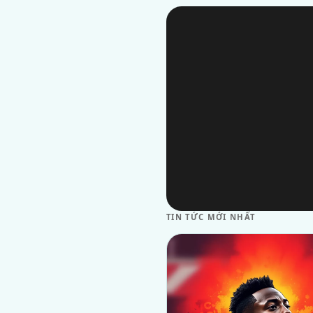
TIN TỨC MỚI NHẤT