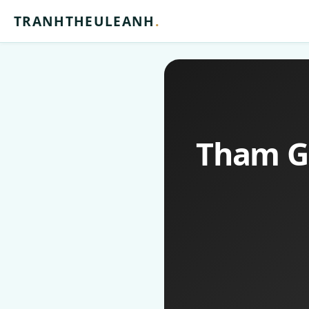
TRANHTHEULEANH
.
Tham G