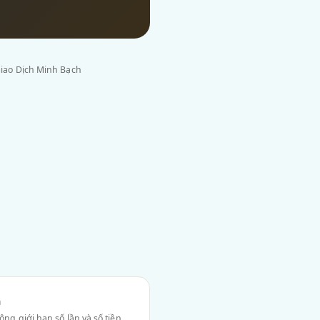
iao Dịch Minh Bạch
n
ng giới hạn số lần và số tiền.