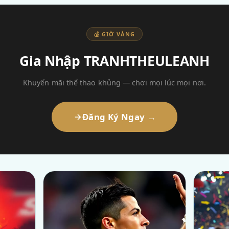
💰 GIỜ VÀNG
Gia Nhập TRANHTHEULEANH
Khuyến mãi thể thao khủng — chơi mọi lúc mọi nơi.
Đăng Ký Ngay →