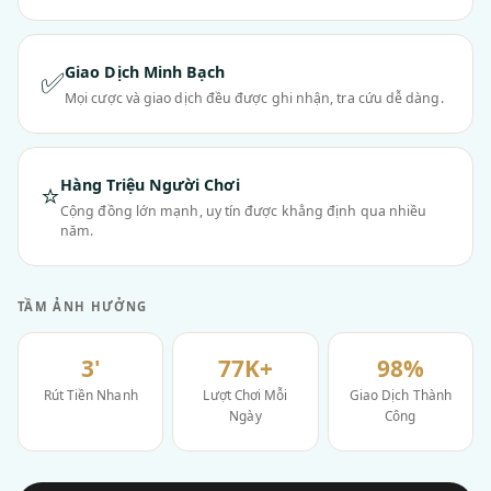
Giao Dịch Minh Bạch
✅
Mọi cược và giao dịch đều được ghi nhận, tra cứu dễ dàng.
Hàng Triệu Người Chơi
⭐
Cộng đồng lớn mạnh, uy tín được khẳng định qua nhiều
năm.
TẦM ẢNH HƯỞNG
3'
77K+
98%
Rút Tiền Nhanh
Lượt Chơi Mỗi
Giao Dịch Thành
Ngày
Công