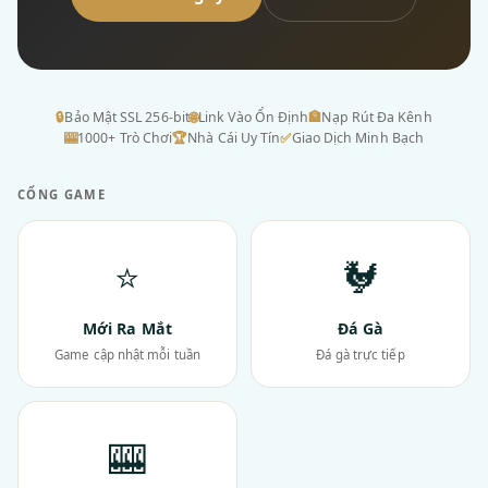
🔒
Bảo Mật SSL 256-bit
🌐
Link Vào Ổn Định
🏦
Nạp Rút Đa Kênh
🎰
1000+ Trò Chơi
🏆
Nhà Cái Uy Tín
✅
Giao Dịch Minh Bạch
CỔNG GAME
⭐
🐓
Mới Ra Mắt
Đá Gà
Game cập nhật mỗi tuần
Đá gà trực tiếp
🎰